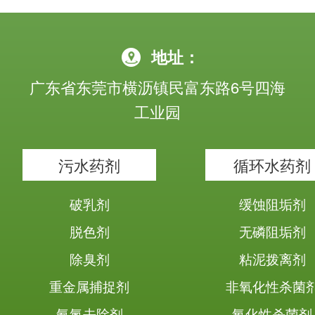
地址：
广东省东莞市横沥镇民富东路6号四海
工业园
污水药剂
循环水药剂
破乳剂
缓蚀阻垢剂
脱色剂
无磷阻垢剂
除臭剂
粘泥拨离剂
重金属捕捉剂
非氧化性杀菌
氨氮去除剂
氧化性杀菌剂