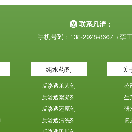
联系凡清：
手机号码：138-2928-8667（李
纯水药剂
关
反渗透杀菌剂
公
反渗透絮凝剂
生
反渗透还原剂
研
剂
反渗透清洗剂
资
反渗透阻垢剂