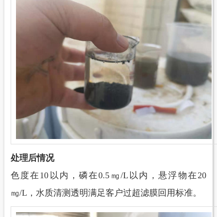
处理后情况
色度在
10以内，磷在0.5㎎/L以内，悬浮物在20
㎎/L，水质清测透明满足客户过超滤膜回用标准。